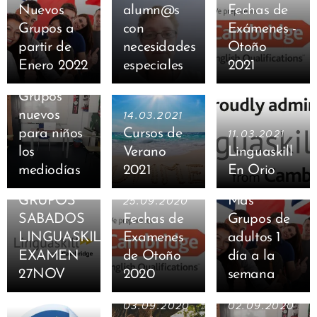
Nuevos
alumn@s
Fechas de
Grupos a
con
Exámenes -
partir de
necesidades
Otoño
Enero 2022
especiales
2021
04.09.2021
Grupos
22.09.2020
nuevos
14.03.2021
Ampliamos
para niños
Cursos de
11.03.2021
plantilla de
los
Verano
Linguaskill
profesores
mediodías
2021
En Orio
y abrimos
30.09.2020
GRUPOS
Más
25.09.2020
SABADOS
Fechas de
Grupos de
LINGUASKIL
Examenes
adultos 1
EXAMEN
de Otoño
día a la
27NOV
2020
semana
03.09.2020
02.09.2020