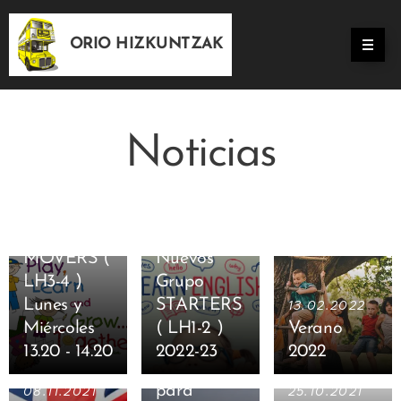
ORIO HIZKUNTZAK
Noticias
27.08.2022
Nuevo
Grupo
27.08.2022
MOVERS (
Nuevos
LH3-4 )
Grupo
Lunes y
STARTERS
13.02.2022
Miércoles
( LH1-2 )
Verano
25.10.2021
13.20 - 14.20
2022-23
2022
Clases
para
08.11.2021
25.10.2021